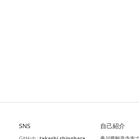
SNS
自己紹介
GitHub :
takashi shinohara
香川県観音寺市で