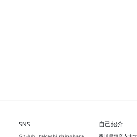
SNS
自己紹介
GitHub :
takashi shinohara
香川県観音寺市で