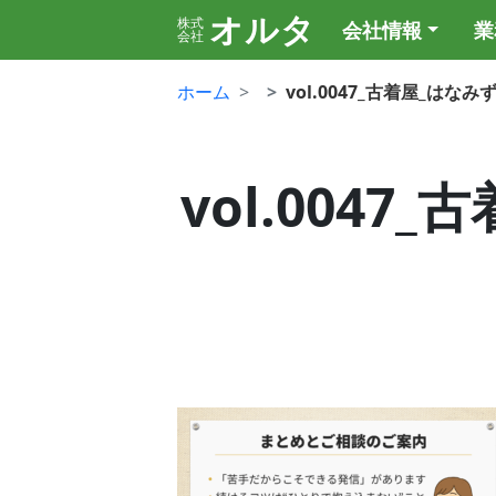
オルタ
株式
会社情報
業
会社
ホーム
vol.0047_古着屋_は
vol.004