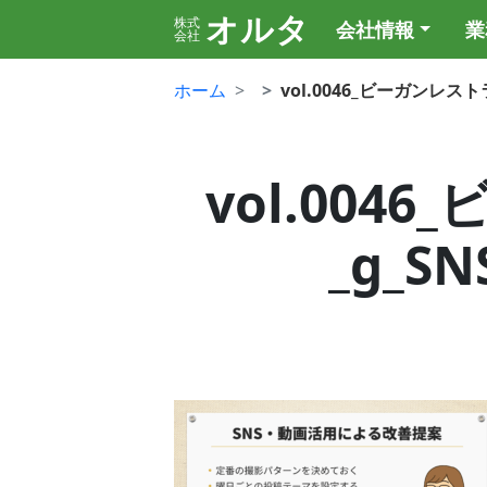
オルタ
株式
会社情報
業
会社
ホーム
vol.0046_ビーガンレ
vol.00
_g_