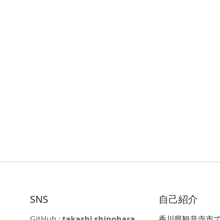
SNS
自己紹介
GitHub :
takashi shinohara
香川県観音寺市で