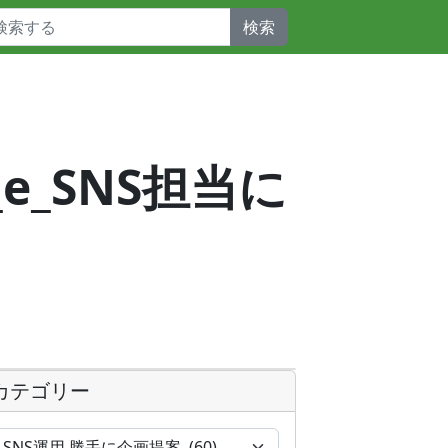
検索
_e_SNS担当に
カテゴリー