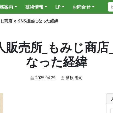
務案内
技術情報
LP
お問合せ
もみじ商店_e_SNS担当になった経緯
_無人販売所_もみじ商店
なった経緯
2025.04.29
篠原 隆司