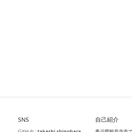
SNS
自己紹介
GitHub :
takashi shinohara
香川県観音寺市で