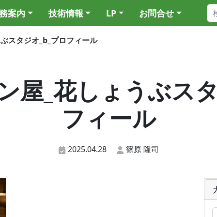
務案内
技術情報
LP
お問合せ
ょうぶスタジオ_b_プロフィール
5_パン屋_花しょうぶス
フィール
2025.04.28
篠原 隆司