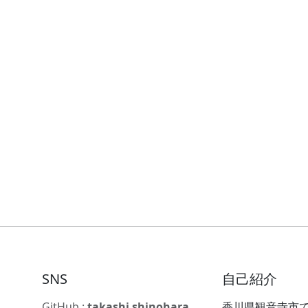
SNS
自己紹介
GitHub :
takashi shinohara
香川県観音寺市で