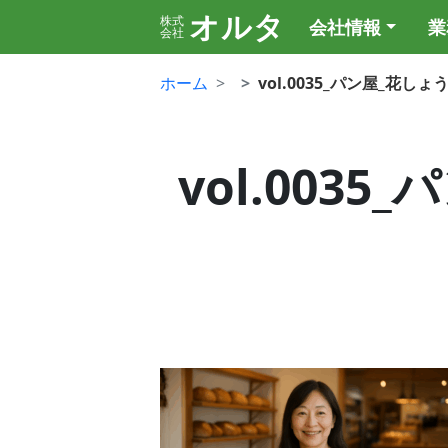
オルタ
株式
会社情報
業
会社
ホーム
vol.0035_パン屋_花し
vol.003