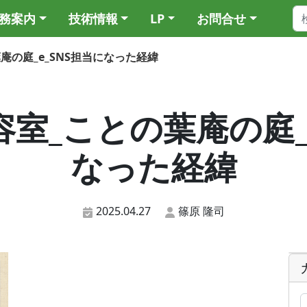
務案内
技術情報
LP
お問合せ
の葉庵の庭_e_SNS担当になった経緯
_美容室_ことの葉庵の庭
なった経緯
2025.04.27
篠原 隆司