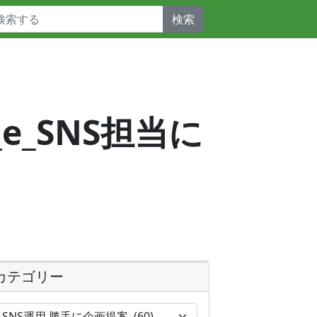
検索
_e_SNS担当に
カテゴリー