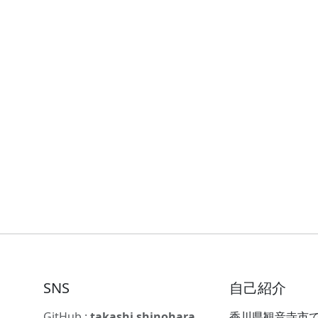
SNS
自己紹介
GitHub :
takashi shinohara
香川県観音寺市で