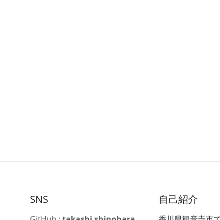
SNS
自己紹介
GitHub :
takashi shinohara
香川県観音寺市で