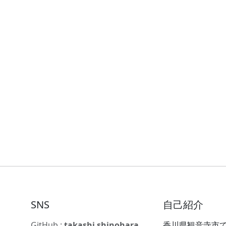
SNS
自己紹介
GitHub :
takashi shinohara
香川県観音寺市で