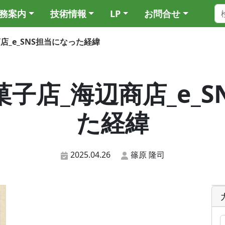
務案内
技術情報
LP
お問合せ
辺商店_e_SNS担当になった経緯
_和菓子店_海辺商店_e
た経緯
2025.04.26
篠原 隆司