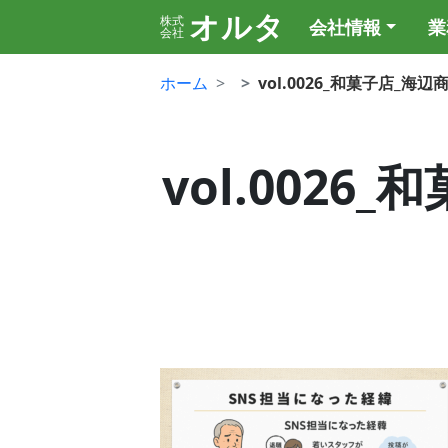
オルタ
株式
会社情報
業
会社
ホーム
vol.0026_和菓子店_海
vol.0026