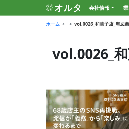
オルタ
株式
会社情報
業
会社
ホーム
vol.0026_和菓子店_海
vol.002