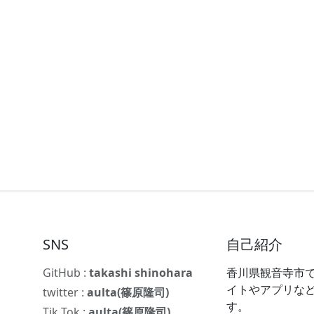
SNS
自己紹介
GitHub :
takashi shinohara
香川県観音寺市で
イトやアプリな
twitter :
aulta(篠原隆司)
す。
Tik Tok :
aulta(篠原隆司)