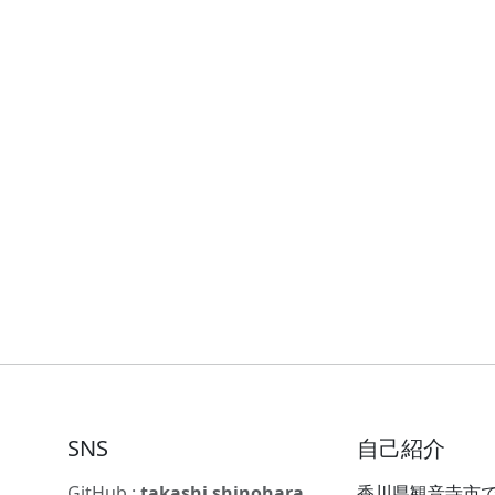
SNS
自己紹介
GitHub :
takashi shinohara
香川県観音寺市で