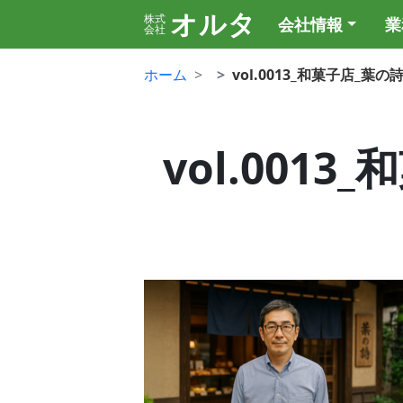
オルタ
株式
会社情報
業
会社
ホーム
vol.0013_和菓子店_葉
vol.001