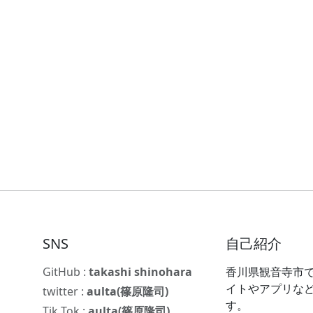
SNS
自己紹介
GitHub :
takashi shinohara
香川県観音寺市で
イトやアプリな
twitter :
aulta(篠原隆司)
す。
Tik Tok :
aulta(篠原隆司)