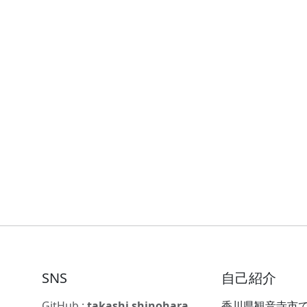
SNS
自己紹介
GitHub :
takashi shinohara
香川県観音寺市で