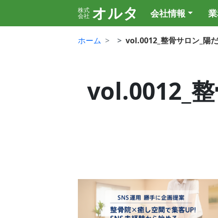
オルタ
株式
会社情報
業
会社
ホーム
vol.0012_整骨サロン_
vol.001