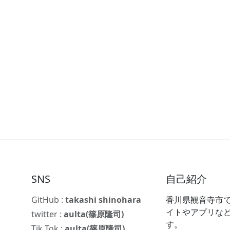
SNS
自己紹介
GitHub :
takashi shinohara
香川県観音寺市で
イトやアプリな
twitter :
aulta(篠原隆司)
す。
Tik Tok :
aulta(篠原隆司)