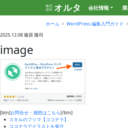
オルタ
株式
会社情報
業
会社
ホーム
WordPress 編集入門ガイド
2025.12.08
篠原 隆司
image
[btn]
お問合せ・感想はこちら
[/btn]
スキルのフリマ【ココナラ】
ココナラでイラストを発注