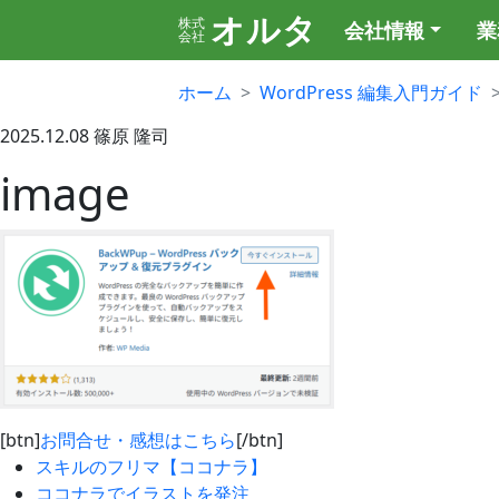
オルタ
株式
会社情報
業
会社
ホーム
WordPress 編集入門ガイド
2025.12.08
篠原 隆司
image
[btn]
お問合せ・感想はこちら
[/btn]
スキルのフリマ【ココナラ】
ココナラでイラストを発注