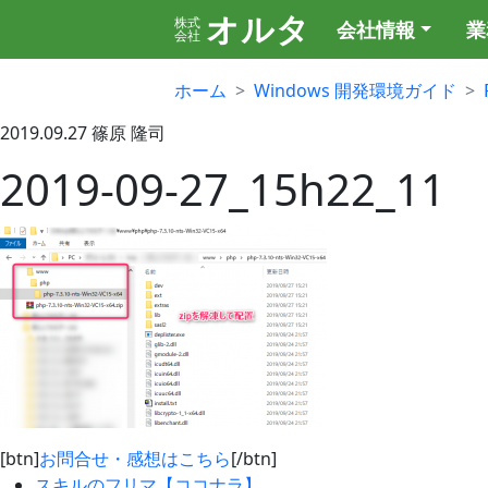
オルタ
株式
会社情報
業
会社
ホーム
Windows 開発環境ガイド
2019.09.27
篠原 隆司
2019-09-27_15h22_11
[btn]
お問合せ・感想はこちら
[/btn]
スキルのフリマ【ココナラ】