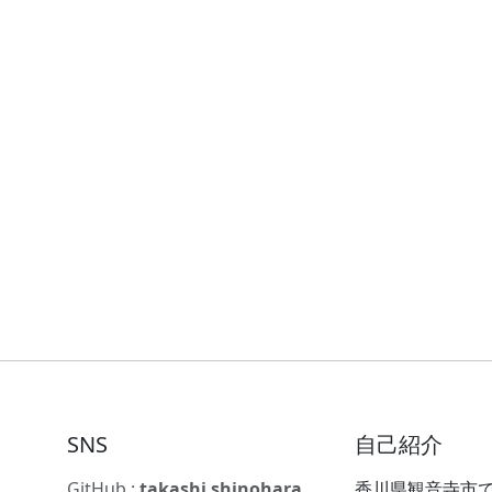
SNS
自己紹介
GitHub :
takashi shinohara
香川県観音寺市で