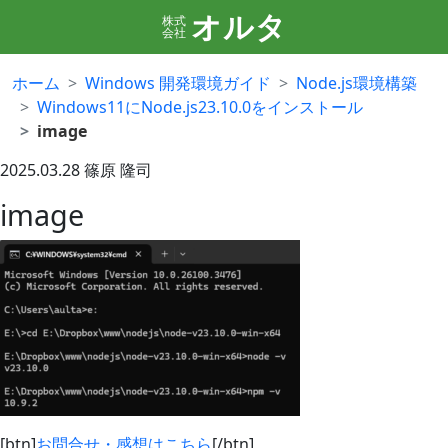
オルタ
株式
会社
ホーム
Windows 開発環境ガイド
Node.js環境構築
Windows11にNode.js23.10.0をインストール
image
2025.03.28
篠原 隆司
image
[btn]
お問合せ・感想はこちら
[/btn]