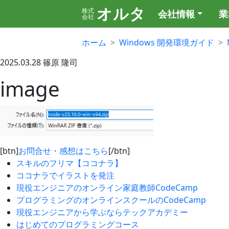
オルタ
株式
会社情報
業
会社
ホーム
Windows 開発環境ガイド
2025.03.28
篠原 隆司
image
[btn]
お問合せ・感想はこちら
[/btn]
スキルのフリマ【ココナラ】
ココナラでイラストを発注
現役エンジニアのオンライン家庭教師CodeCamp
プログラミングのオンラインスクールのCodeCamp
現役エンジニアから学ぶならテックアカデミー
はじめてのプログラミングコース