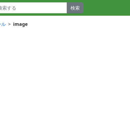
検索
ール
image