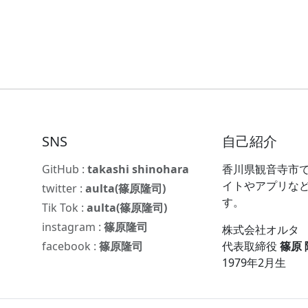
SNS
自己紹介
GitHub :
takashi shinohara
香川県観音寺市で
イトやアプリな
twitter :
aulta(篠原隆司)
す。
Tik Tok :
aulta(篠原隆司)
instagram :
篠原隆司
株式会社オルタ
facebook :
篠原隆司
代表取締役
篠原
1979年2月生