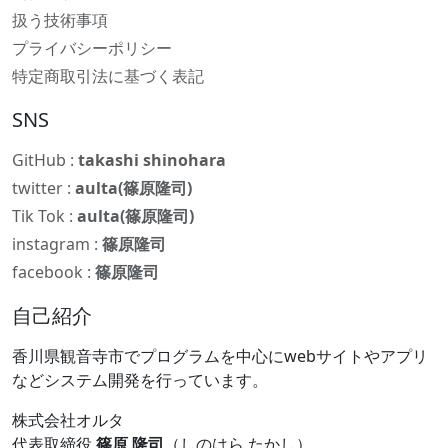
扱う技術事項
プライバシーポリシー
特定商取引法に基づく表記
SNS
GitHub :
takashi shinohara
twitter :
aulta(篠原隆司)
Tik Tok :
aulta(篠原隆司)
instagram :
篠原隆司
facebook :
篠原隆司
自己紹介
香川県観音寺市でプログラムを中心にwebサイトやアプリ
などシステム開発を行っています。
株式会社オルタ
代表取締役
篠原 隆司
（しのはら たかし）