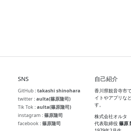
SNS
自己紹介
GitHub :
takashi shinohara
香川県観音寺市で
イトやアプリな
twitter :
aulta(篠原隆司)
す。
Tik Tok :
aulta(篠原隆司)
instagram :
篠原隆司
株式会社オルタ
facebook :
篠原隆司
代表取締役
篠原
1979年2月生