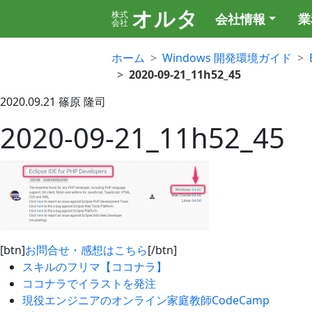
オルタ
株式
会社情報
業
会社
ホーム
Windows 開発環境ガイド
2020-09-21_11h52_45
2020.09.21
篠原 隆司
2020-09-21_11h52_45
[btn]
お問合せ・感想はこちら
[/btn]
スキルのフリマ【ココナラ】
ココナラでイラストを発注
現役エンジニアのオンライン家庭教師CodeCamp