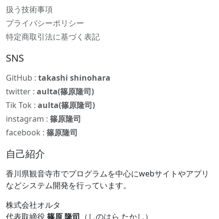
扱う技術事項
プライバシーポリシー
特定商取引法に基づく表記
SNS
GitHub :
takashi shinohara
twitter :
aulta(篠原隆司)
Tik Tok :
aulta(篠原隆司)
instagram :
篠原隆司
facebook :
篠原隆司
自己紹介
香川県観音寺市でプログラムを中心にwebサイトやアプリ
などシステム開発を行っています。
株式会社オルタ
代表取締役
篠原 隆司
（しのはら たかし）