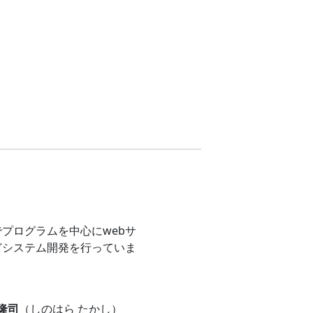
プログラムを中心にwebサ
どシステム開発を行っていま
 隆司
（しのはら たかし）