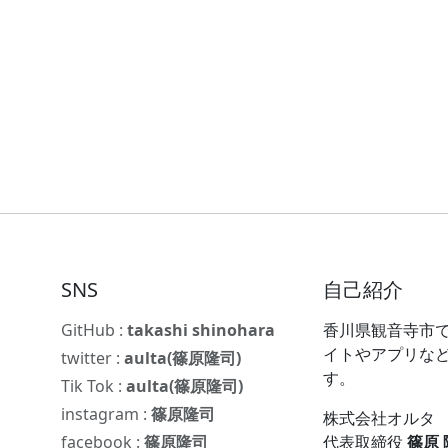
SNS
自己紹介
GitHub :
takashi shinohara
香川県観音寺市で
イトやアプリな
twitter :
aulta(篠原隆司)
す。
Tik Tok :
aulta(篠原隆司)
instagram :
篠原隆司
株式会社オルタ
facebook :
篠原隆司
代表取締役
篠原