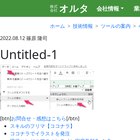
オルタ
株式
会社情報
業
会社
ホーム
技術情報
ツールの案内
2022.08.12
篠原 隆司
Untitled-1
[btn]
お問合せ・感想はこちら
[/btn]
スキルのフリマ【ココナラ】
ココナラでイラストを発注