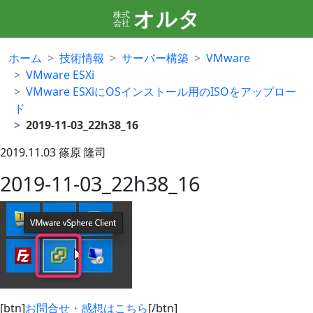
オルタ
株式
会社
ホーム
技術情報
サーバー構築
VMware
VMware ESXi
VMware ESXiにOSインストール用のISOをアップロー
ド
2019-11-03_22h38_16
2019.11.03
篠原 隆司
2019-11-03_22h38_16
[btn]
お問合せ・感想はこちら
[/btn]