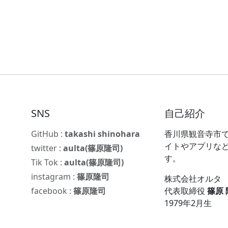
SNS
自己紹介
GitHub :
takashi shinohara
香川県観音寺市で
イトやアプリな
twitter :
aulta(篠原隆司)
す。
Tik Tok :
aulta(篠原隆司)
instagram :
篠原隆司
株式会社オルタ
facebook :
篠原隆司
代表取締役
篠原
1979年2月生