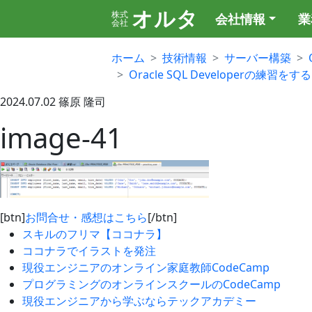
オルタ
株式
会社情報
業
会社
ホーム
技術情報
サーバー構築
Oracle SQL Developerの練習をする
2024.07.02
篠原 隆司
image-41
[btn]
お問合せ・感想はこちら
[/btn]
スキルのフリマ【ココナラ】
ココナラでイラストを発注
現役エンジニアのオンライン家庭教師CodeCamp
プログラミングのオンラインスクールのCodeCamp
現役エンジニアから学ぶならテックアカデミー