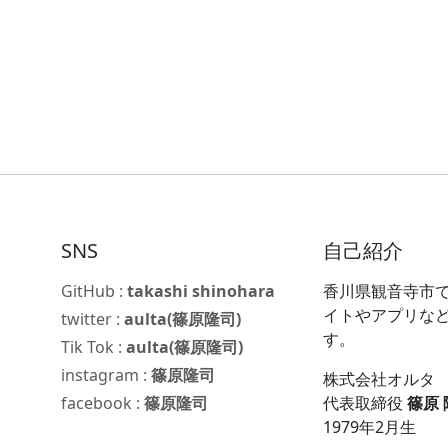
SNS
自己紹介
GitHub :
takashi shinohara
香川県観音寺市で
イトやアプリな
twitter :
aulta(篠原隆司)
す。
Tik Tok :
aulta(篠原隆司)
instagram :
篠原隆司
株式会社オルタ
facebook :
篠原隆司
代表取締役
篠原
1979年2月生