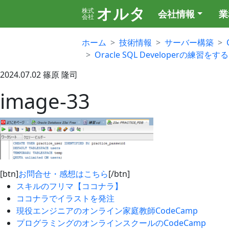
オルタ
株式
会社情報
業
会社
ホーム
技術情報
サーバー構築
Oracle SQL Developerの練習をする
2024.07.02
篠原 隆司
image-33
[btn]
お問合せ・感想はこちら
[/btn]
スキルのフリマ【ココナラ】
ココナラでイラストを発注
現役エンジニアのオンライン家庭教師CodeCamp
プログラミングのオンラインスクールのCodeCamp