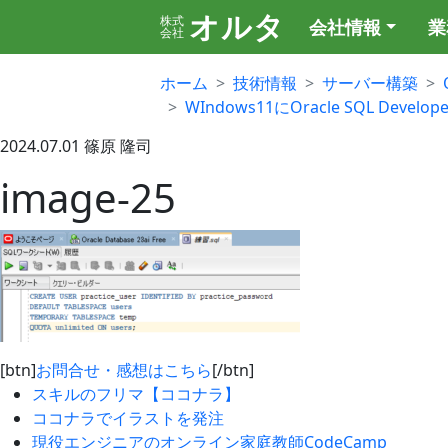
オルタ
株式
会社情報
業
会社
ホーム
技術情報
サーバー構築
WIndows11にOracle SQL Deve
2024.07.01
篠原 隆司
image-25
[btn]
お問合せ・感想はこちら
[/btn]
スキルのフリマ【ココナラ】
ココナラでイラストを発注
現役エンジニアのオンライン家庭教師CodeCamp