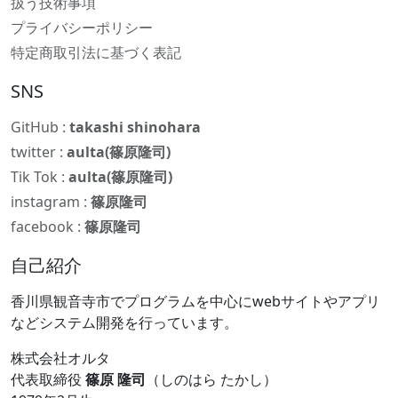
扱う技術事項
プライバシーポリシー
特定商取引法に基づく表記
SNS
GitHub :
takashi shinohara
twitter :
aulta(篠原隆司)
Tik Tok :
aulta(篠原隆司)
instagram :
篠原隆司
facebook :
篠原隆司
自己紹介
香川県観音寺市でプログラムを中心にwebサイトやアプリ
などシステム開発を行っています。
株式会社オルタ
代表取締役
篠原 隆司
（しのはら たかし）