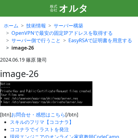
オルタ
株式
会社
ホーム
技術情報
サーバー構築
OpenVPNで最安の固定IPアドレスを取得する
サーバー側で行うこと
EasyRSAで証明書を用意する
image-26
2024.06.19
篠原 隆司
image-26
[btn]
お問合せ・感想はこちら
[/btn]
スキルのフリマ【ココナラ】
ココナラでイラストを発注
現役エンジニアのオンライン家庭教師CodeCamp