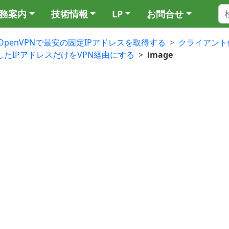
務案内
技術情報
LP
お問合せ
OpenVPNで最安の固定IPアドレスを取得する
クライアント
tで指定したIPアドレスだけをVPN経由にする
image