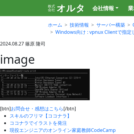
オルタ
株式
会社情報
業
会社
ホーム
技術情報
サーバー構築
Windows向け : vpnux Clien
2024.08.27
篠原 隆司
image
[btn]
お問合せ・感想はこちら
[/btn]
スキルのフリマ【ココナラ】
ココナラでイラストを発注
現役エンジニアのオンライン家庭教師CodeCamp