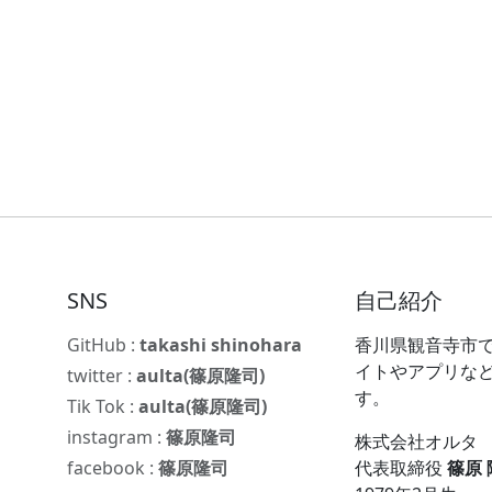
SNS
自己紹介
GitHub :
takashi shinohara
香川県観音寺市で
イトやアプリな
twitter :
aulta(篠原隆司)
す。
Tik Tok :
aulta(篠原隆司)
instagram :
篠原隆司
株式会社オルタ
facebook :
篠原隆司
代表取締役
篠原