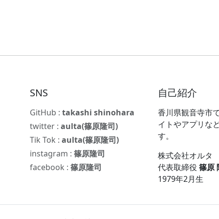
SNS
自己紹介
GitHub :
takashi shinohara
香川県観音寺市で
イトやアプリな
twitter :
aulta(篠原隆司)
す。
Tik Tok :
aulta(篠原隆司)
instagram :
篠原隆司
株式会社オルタ
facebook :
篠原隆司
代表取締役
篠原
1979年2月生