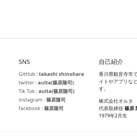
SNS
自己紹介
GitHub :
takashi shinohara
香川県観音寺市で
イトやアプリな
twitter :
aulta(篠原隆司)
す。
Tik Tok :
aulta(篠原隆司)
instagram :
篠原隆司
株式会社オルタ
facebook :
篠原隆司
代表取締役
篠原
1979年2月生