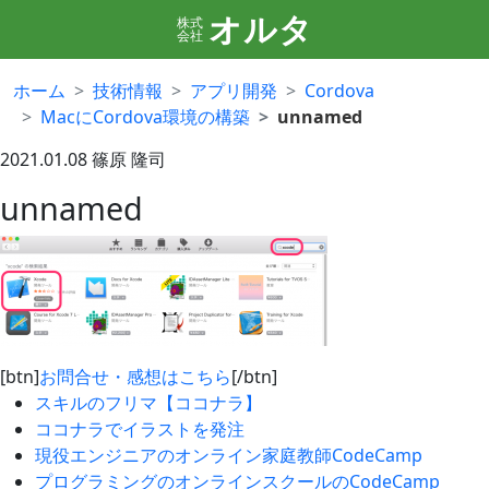
オルタ
株式
会社
ホーム
技術情報
アプリ開発
Cordova
MacにCordova環境の構築
unnamed
2021.01.08
篠原 隆司
unnamed
[btn]
お問合せ・感想はこちら
[/btn]
スキルのフリマ【ココナラ】
ココナラでイラストを発注
現役エンジニアのオンライン家庭教師CodeCamp
プログラミングのオンラインスクールのCodeCamp