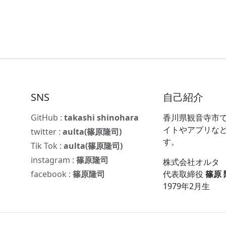
SNS
自己紹介
GitHub :
takashi shinohara
香川県観音寺市で
イトやアプリな
twitter :
aulta(篠原隆司)
す。
Tik Tok :
aulta(篠原隆司)
instagram :
篠原隆司
株式会社オルタ
facebook :
篠原隆司
代表取締役
篠原
1979年2月生