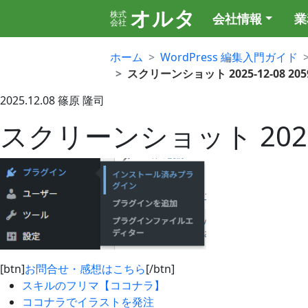
オルタ
株式
会社情報
業
会社
ホーム
WordPress 編集入門ガイド
スクリーンショット 2025-12-08 205
2025.12.08
篠原 隆司
スクリーンショット 2025-1
[btn]
お問合せ・感想はこちら
[/btn]
スキルのフリマ【ココナラ】
ココナラでイラストを発注