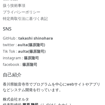
扱う技術事項
プライバシーポリシー
特定商取引法に基づく表記
SNS
GitHub :
takashi shinohara
twitter :
aulta(篠原隆司)
Tik Tok :
aulta(篠原隆司)
instagram :
篠原隆司
facebook :
篠原隆司
自己紹介
香川県観音寺市でプログラムを中心にwebサイトやアプリ
などシステム開発を行っています。
株式会社オルタ
代表取締役
篠原 隆司
（しのはら たかし）