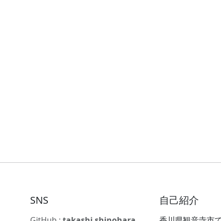
SNS
自己紹介
GitHub :
takashi shinohara
香川県観音寺市で