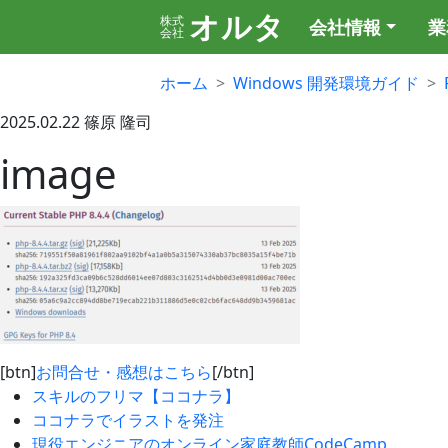
オルタ
株式
会社情報
業
会社
ホーム
Windows 開発環境ガイド
2025.02.22
篠原 隆司
image
[btn]
お問合せ・感想はこちら
[/btn]
スキルのフリマ【ココナラ】
ココナラでイラストを発注
現役エンジニアのオンライン家庭教師CodeCamp