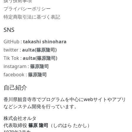
扱う技術事項
プライバシーポリシー
特定商取引法に基づく表記
SNS
GitHub :
takashi shinohara
twitter :
aulta(篠原隆司)
Tik Tok :
aulta(篠原隆司)
instagram :
篠原隆司
facebook :
篠原隆司
自己紹介
香川県観音寺市でプログラムを中心にwebサイトやアプリ
などシステム開発を行っています。
株式会社オルタ
代表取締役
篠原 隆司
（しのはら たかし）