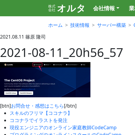
オルタ
株式
会社情報
業
会社
ホーム
技術情報
サーバー構築
2021.08.11
篠原 隆司
2021-08-11_20h56_57
[btn]
お問合せ・感想はこちら
[/btn]
スキルのフリマ【ココナラ】
ココナラでイラストを発注
現役エンジニアのオンライン家庭教師CodeCamp
プログラミングのオンラインスクールのCodeCamp