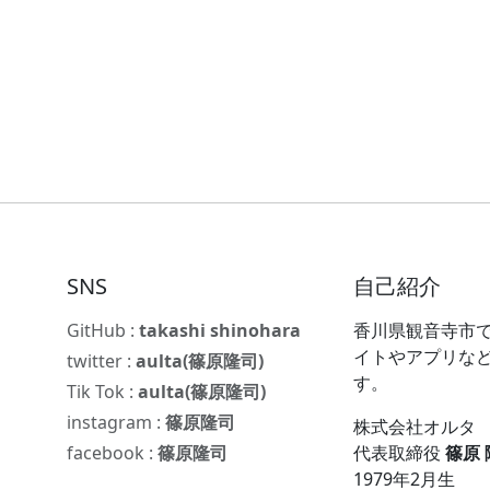
SNS
自己紹介
GitHub :
takashi shinohara
香川県観音寺市で
イトやアプリな
twitter :
aulta(篠原隆司)
す。
Tik Tok :
aulta(篠原隆司)
instagram :
篠原隆司
株式会社オルタ
facebook :
篠原隆司
代表取締役
篠原
1979年2月生