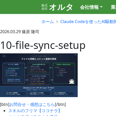
オルタ
株式
会社情報
業
会社
ホーム
Claude Codeを使ったAI駆
2026.03.29
篠原 隆司
10-file-sync-setup
[btn]
お問合せ・感想はこちら
[/btn]
スキルのフリマ【ココナラ】