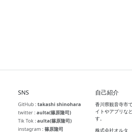
SNS
自己紹介
GitHub :
takashi shinohara
香川県観音寺市で
イトやアプリな
twitter :
aulta(篠原隆司)
す。
Tik Tok :
aulta(篠原隆司)
instagram :
篠原隆司
株式会社オルタ